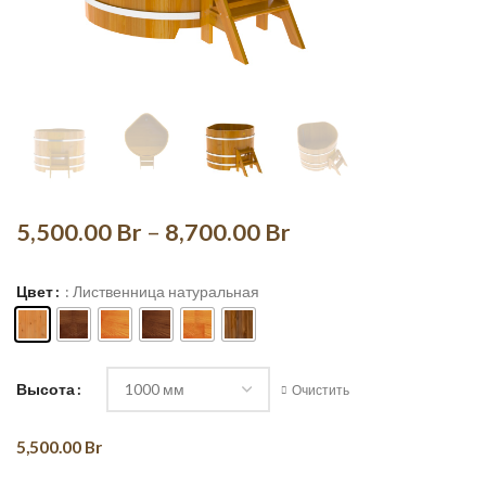
Диапазон
5,500.00
Br
–
8,700.00
Br
цен:
5,500.00 Br
Цвет
: Лиственница натуральная
–
8,700.00 Br
Высота
Очистить
5,500.00
Br